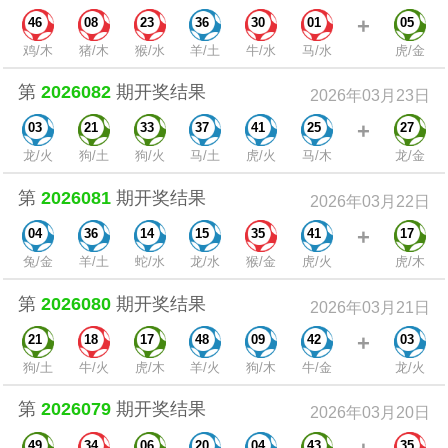
+
46
08
23
36
30
01
05
鸡/木
猪/木
猴/水
羊/土
牛/水
马/水
虎/金
第
2026082
期开奖结果
2026年03月23日
+
03
21
33
37
41
25
27
龙/火
狗/土
狗/火
马/土
虎/火
马/木
龙/金
第
2026081
期开奖结果
2026年03月22日
+
04
36
14
15
35
41
17
兔/金
羊/土
蛇/水
龙/水
猴/金
虎/火
虎/木
第
2026080
期开奖结果
2026年03月21日
+
21
18
17
48
09
42
03
狗/土
牛/火
虎/木
羊/火
狗/木
牛/金
龙/火
第
2026079
期开奖结果
2026年03月20日
49
34
06
20
04
43
35