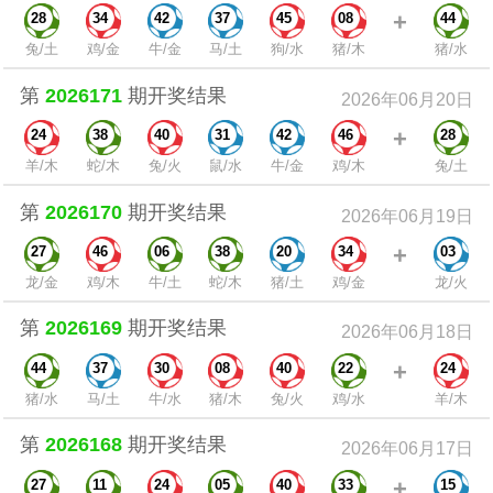
+
28
34
42
37
45
08
44
兔/土
鸡/金
牛/金
马/土
狗/水
猪/木
猪/水
第
2026171
期开奖结果
2026年06月20日
+
24
38
40
31
42
46
28
羊/木
蛇/木
兔/火
鼠/水
牛/金
鸡/木
兔/土
第
2026170
期开奖结果
2026年06月19日
+
27
46
06
38
20
34
03
龙/金
鸡/木
牛/土
蛇/木
猪/土
鸡/金
龙/火
第
2026169
期开奖结果
2026年06月18日
+
44
37
30
08
40
22
24
猪/水
马/土
牛/水
猪/木
兔/火
鸡/水
羊/木
第
2026168
期开奖结果
2026年06月17日
+
27
11
24
05
40
33
15