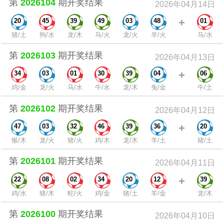
第
2026104
期开奖结果
2026年04月14日
+
20
45
39
49
03
48
01
猪/土
狗/水
龙/木
马/火
龙/火
羊/火
马/水
第
2026103
期开奖结果
2026年04月13日
+
34
03
01
30
39
04
06
鸡/金
龙/火
马/水
牛/水
龙/木
兔/金
牛/土
第
2026102
期开奖结果
2026年04月12日
+
47
03
32
46
39
36
20
猴/木
龙/火
猪/火
鸡/木
龙/木
羊/土
猪/土
第
2026101
期开奖结果
2026年04月11日
+
22
08
02
34
20
12
39
鸡/水
猪/木
蛇/火
鸡/金
猪/土
羊/金
龙/木
第
2026100
期开奖结果
2026年04月10日