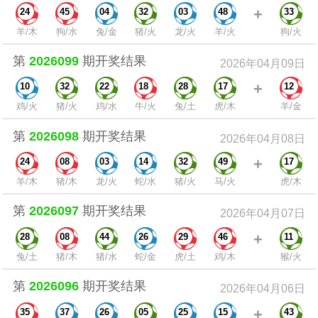
+
24
45
04
32
03
48
33
羊/木
狗/水
兔/金
猪/火
龙/火
羊/火
狗/火
第
2026099
期开奖结果
2026年04月09日
+
10
32
22
18
28
17
12
鸡/火
猪/火
鸡/水
牛/火
兔/土
虎/木
羊/金
第
2026098
期开奖结果
2026年04月08日
+
24
08
03
14
32
49
17
羊/木
猪/木
龙/火
蛇/水
猪/火
马/火
虎/木
第
2026097
期开奖结果
2026年04月07日
+
28
08
44
26
29
46
11
兔/土
猪/木
猪/水
蛇/金
虎/土
鸡/木
猴/火
第
2026096
期开奖结果
2026年04月06日
+
35
37
26
05
25
15
43