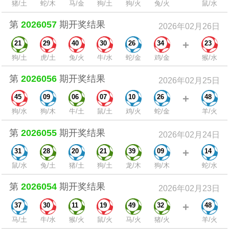
猪/土
蛇/木
马/金
狗/土
狗/火
兔/火
鼠/水
第
2026057
期开奖结果
2026年02月26日
+
21
29
40
30
26
34
23
狗/土
虎/土
兔/火
牛/水
蛇/金
鸡/金
猴/水
第
2026056
期开奖结果
2026年02月25日
+
45
09
06
07
10
26
48
狗/水
狗/木
牛/土
鼠/土
鸡/火
蛇/金
羊/火
第
2026055
期开奖结果
2026年02月24日
+
31
28
20
21
39
09
14
鼠/水
兔/土
猪/土
狗/土
龙/木
狗/木
蛇/水
第
2026054
期开奖结果
2026年02月23日
+
37
30
11
19
49
32
48
马/土
牛/水
猴/火
鼠/火
马/火
猪/火
羊/火