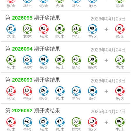
猴/金
马/土
蛇/金
虎/金
马/木
龙/水
鼠/金
第
2026095
期开奖结果
2026年04月05日
+
15
39
01
38
21
48
35
龙/水
龙/木
马/水
蛇/木
狗/土
羊/火
猴/金
第
2026094
期开奖结果
2026年04月04日
+
16
25
04
28
43
38
17
兔/木
马/木
兔/金
兔/土
鼠/金
蛇/木
虎/木
第
2026093
期开奖结果
2026年04月03日
+
13
18
26
47
48
04
40
马/金
牛/火
蛇/金
猴/木
羊/火
兔/金
兔/火
第
2026092
期开奖结果
2026年04月02日
+
46
42
25
47
38
19
06
鸡/木
牛/金
马/木
猴/木
蛇/木
鼠/火
牛/土