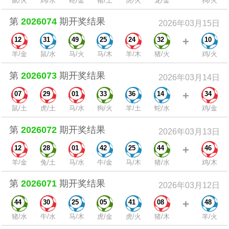
鼠/火
鸡/水
蛇/金
猪/土
虎/火
龙/金
狗/火
第
2026074
期开奖结果
2026年03月15日
+
12
31
49
25
24
32
10
羊/金
鼠/水
马/火
马/木
羊/木
猪/火
鸡/火
第
2026073
期开奖结果
2026年03月14日
+
07
29
01
33
36
14
34
鼠/土
虎/土
马/水
狗/火
羊/土
蛇/水
鸡/金
第
2026072
期开奖结果
2026年03月13日
+
12
28
01
42
25
44
46
羊/金
兔/土
马/水
牛/金
马/木
猪/水
鸡/木
第
2026071
期开奖结果
2026年03月12日
+
44
30
25
05
41
08
48
猪/水
牛/水
马/木
虎/金
虎/火
猪/木
羊/火