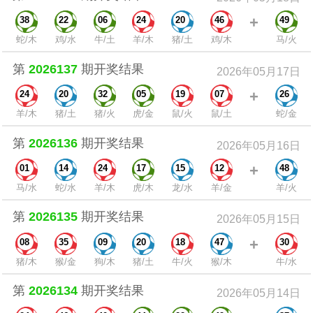
+
38
22
06
24
20
46
49
蛇/木
鸡/水
牛/土
羊/木
猪/土
鸡/木
马/火
第
2026137
期开奖结果
2026年05月17日
+
24
20
32
05
19
07
26
羊/木
猪/土
猪/火
虎/金
鼠/火
鼠/土
蛇/金
第
2026136
期开奖结果
2026年05月16日
+
01
14
24
17
15
12
48
马/水
蛇/水
羊/木
虎/木
龙/水
羊/金
羊/火
第
2026135
期开奖结果
2026年05月15日
+
08
35
09
20
18
47
30
猪/木
猴/金
狗/木
猪/土
牛/火
猴/木
牛/水
第
2026134
期开奖结果
2026年05月14日