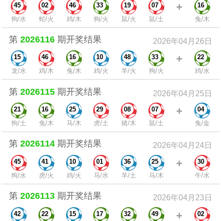
+
45
02
46
33
19
07
16
狗/水
蛇/火
鸡/木
狗/火
鼠/火
鼠/土
兔/木
第
2026116
期开奖结果
2026年04月26日
+
15
46
16
10
48
33
22
龙/水
鸡/木
兔/木
鸡/火
羊/火
狗/火
鸡/水
第
2026115
期开奖结果
2026年04月25日
+
21
16
25
29
08
07
04
狗/土
兔/木
马/木
虎/土
猪/木
鼠/土
兔/金
第
2026114
期开奖结果
2026年04月24日
+
45
41
10
01
36
25
30
狗/水
虎/火
鸡/火
马/水
羊/土
马/木
牛/水
第
2026113
期开奖结果
2026年04月23日
+
42
22
15
17
32
49
02