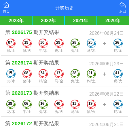
开奖历史
首页
返回
2023年
2022年
2021年
2020年
第
2026175
期开奖结果
2026年06月24日
+
07
19
30
29
28
25
26
鼠/土
鼠/火
牛/水
虎/土
兔/土
马/木
蛇/金
第
2026174
期开奖结果
2026年06月23日
+
15
08
34
13
28
21
41
龙/水
猪/木
鸡/金
马/金
兔/土
狗/土
虎/火
第
2026173
期开奖结果
2026年06月22日
+
39
06
16
40
13
19
26
龙/木
牛/土
兔/木
兔/火
马/金
鼠/火
蛇/金
第
2026172
期开奖结果
2026年06月21日