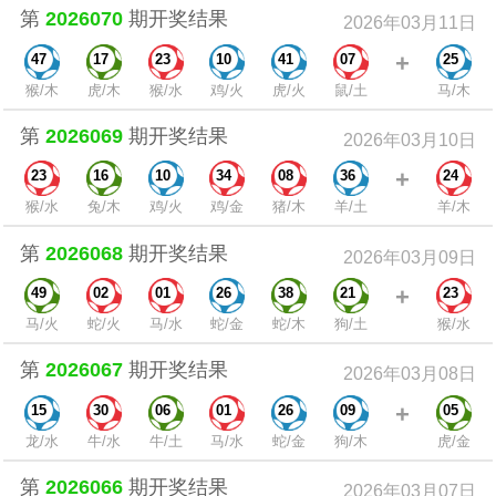
第
2026070
期开奖结果
2026年03月11日
+
47
17
23
10
41
07
25
猴/木
虎/木
猴/水
鸡/火
虎/火
鼠/土
马/木
第
2026069
期开奖结果
2026年03月10日
+
23
16
10
34
08
36
24
猴/水
兔/木
鸡/火
鸡/金
猪/木
羊/土
羊/木
第
2026068
期开奖结果
2026年03月09日
+
49
02
01
26
38
21
23
马/火
蛇/火
马/水
蛇/金
蛇/木
狗/土
猴/水
第
2026067
期开奖结果
2026年03月08日
+
15
30
06
01
26
09
05
龙/水
牛/水
牛/土
马/水
蛇/金
狗/木
虎/金
第
2026066
期开奖结果
2026年03月07日