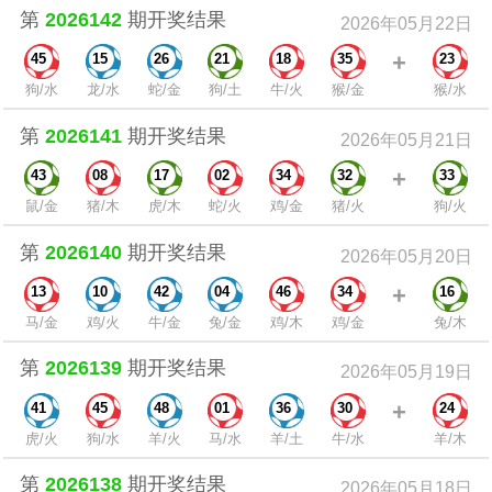
第
2026142
期开奖结果
2026年05月22日
+
45
15
26
21
18
35
23
狗/水
龙/水
蛇/金
狗/土
牛/火
猴/金
猴/水
第
2026141
期开奖结果
2026年05月21日
+
43
08
17
02
34
32
33
鼠/金
猪/木
虎/木
蛇/火
鸡/金
猪/火
狗/火
第
2026140
期开奖结果
2026年05月20日
+
13
10
42
04
46
34
16
马/金
鸡/火
牛/金
兔/金
鸡/木
鸡/金
兔/木
第
2026139
期开奖结果
2026年05月19日
+
41
45
48
01
36
30
24
虎/火
狗/水
羊/火
马/水
羊/土
牛/水
羊/木
第
2026138
期开奖结果
2026年05月18日