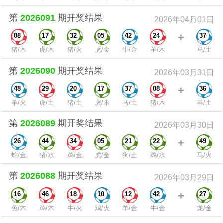
第
2026091
期开奖结果
2026年04月01日
+
08
17
32
05
42
24
37
猪/木
虎/木
猪/火
虎/金
牛/金
羊/木
马/土
第
2026090
期开奖结果
2026年03月31日
+
48
29
20
17
37
08
36
羊/火
虎/土
猪/土
虎/木
马/土
猪/木
羊/土
第
2026089
期开奖结果
2026年03月30日
+
26
44
34
05
21
22
49
蛇/金
猪/水
鸡/金
虎/金
狗/土
鸡/水
马/火
第
2026088
期开奖结果
2026年03月29日
+
16
46
18
10
12
42
27
兔/木
鸡/木
牛/火
鸡/火
羊/金
牛/金
龙/金