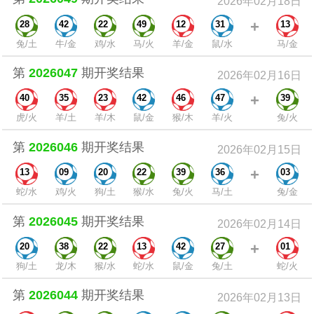
2026年02月18日
+
28
42
22
49
12
31
13
兔/土
牛/金
鸡/水
马/火
羊/金
鼠/水
马/金
第
2026047
期开奖结果
2026年02月16日
+
40
35
23
42
46
47
39
虎/火
羊/土
羊/木
鼠/金
猴/木
羊/火
兔/火
第
2026046
期开奖结果
2026年02月15日
+
13
09
20
22
39
36
03
蛇/水
鸡/火
狗/土
猴/水
兔/火
马/土
兔/金
第
2026045
期开奖结果
2026年02月14日
+
20
38
22
13
42
27
01
狗/土
龙/木
猴/水
蛇/水
鼠/金
兔/土
蛇/火
第
2026044
期开奖结果
2026年02月13日