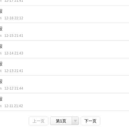
m
12-17 21:41
报
m
12-16 22:12
报
m
12-15 21:41
报
m
12-14 21:43
报
m
12-13 21:41
报
m
12-12 21:44
报
m
12-11 21:42
上一页
第1页
下一页