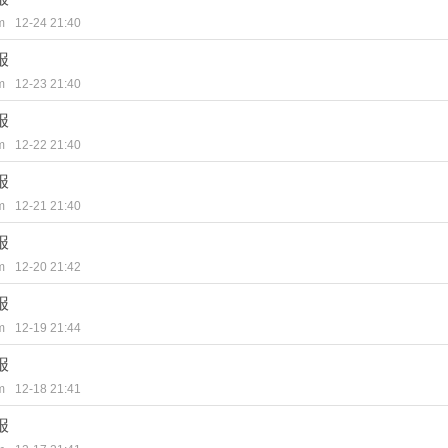
m
12-24 21:40
报
m
12-23 21:40
报
m
12-22 21:40
报
m
12-21 21:40
报
m
12-20 21:42
报
m
12-19 21:44
报
m
12-18 21:41
报