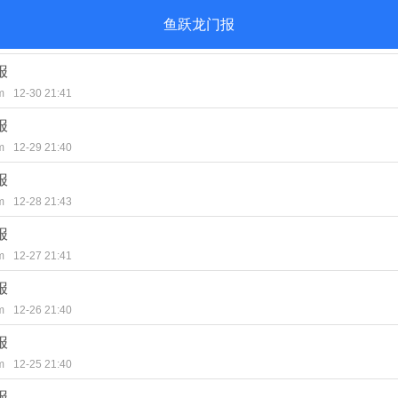
鱼跃龙门报
报
m
12-30 21:41
报
m
12-29 21:40
报
m
12-28 21:43
报
m
12-27 21:41
报
m
12-26 21:40
报
m
12-25 21:40
报