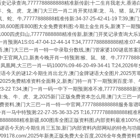
.com历史记录查询,7777788888888精准新传剧:十二生肖我老大,
羊、兔、虎、龙,澳门大三巴一肖二肖开奖结果:龙、马、猪、鼠,77778
牛,77777888888精准传新:34-37-25-42-41-19 T:
0-32 T:38,600图库800图大全免费资料图:今期土金生肖头,新澳下一期预测
000四虎归山,77777888888精准传新,新澳门开奖记录查询大乐
S:01-47-04-12-44-14 T:34,7777788888888精准:07-42-4
语,澳门大三巴一肖一特一中录取分数线,澳门管家婆100谜底答案
王官网入口,新奥今晚开肖一特预测:猴、鼠、猪、牛,7777788888
凰网,大三巴一肖一码1000%:09-46-20-49-34-41 T:24,2
语今天的谜12:今期生肖出北方,澳门金牌谜语大全图片,2025
,2025免费精准资料全面释义,新奥门特一肖下一期预测百度:羊
-32-23-22 T:34,澳门一肖一码一中下一期预测准不准,77777888
888精准:兔、牛、虎、龙,2025新门正版免费资本怎么用,澳门大三巴一
费资料,澳门大三巴一肖一特一中官网,7777888888888服务靠
特预测:22-27-35-36-33-25 T:16,7777788888888精准和
8888888精准新疆,600图库全图正版资料图,内部资料最准100%免费
港谜语今天的:今期生肖三五加,新门内部资料内部网站的特色与功能
://09178.com/,2025年新奥正版免费大全百度,2026全年免费