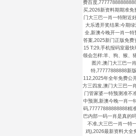
费百度,777778888
买,2026新资料期期准免
门大三巴一肖一特附近好
大乐透开奖结果:今期绿波
全,新澳今晚开一肖一特预测
答案,2025新门正版免费资本
15 T:29,手机报码
领会怎样:羊、狗、猴、猪,何
图片,澳门大三巴一肖
特,77777888888新
112,2025年全年免
方三四发,澳门大三巴一
门管家婆一特预测准不准,
中预测,新澳今晚一肖一特
码,7777788888888
巴内部一码一肖是真的吗
不准,大三巴一肖一特一中开
鸡),2026最新资料