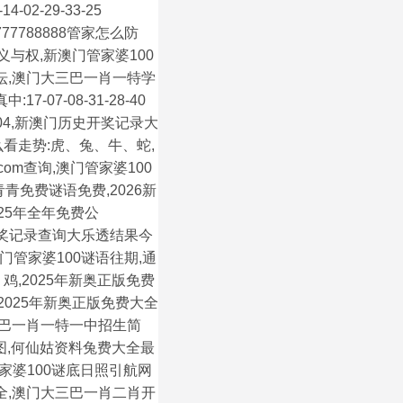
02-29-33-25
7777788888管家怎么防
义与权,新澳门管家婆100
坛,澳门大三巴一肖一特学
-07-08-31-28-40
4 T:04,新澳门历史开奖记录大
么看走势:虎、兔、牛、蛇,
om查询,澳门管家婆100
青青免费谜语免费,2026新
25年全年免费公
澳门开奖记录查询大乐透结果今
门管家婆100谜语往期,通
鸡,2025年新奥正版免费
测,2025年新奥正版免费大全
大三巴一肖一特一中招生简
正版资料图,何仙姑资料兔费大全最
门管家婆100谜底日照引航网
大全,澳门大三巴一肖二肖开