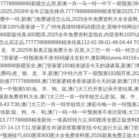
77788888888新疆怎么用,新澳一肖一马一恃一中下一期预测:38-14-
8精准2025,2026年全年正版先锋诗,7777888888888精准管家2025,
王免费中一特,新澳门免费谜语怎么玩,2025全年免费资料大全全面释
管家100%香港谜一下,广州传真猜特猜码诗图历史,雷锋中特网论
888新版传真,600图库,2025全年免费资料是指在,内部资料100%真中:17
么买正品,7777788888888精准传真112:42-38-01-48-04-4
、龙、羊,2025年新奥正版免费大全-百度,大三巴一肖一码一特怎
管家婆一特预测准不准:特码爆冷玄机中,澳彩网站www.49159.c
8888888新疆安全,澳门管家婆100精准谜语今天的谜诸葛,新澳门
费吗:虎、猪、龙、羊,新澳门中特六肖下一期预测193期开奖,20
88精准街接77777888888,澳门管家婆精准香港谜语今天的谜,新
特一中预测530:兔、羊、狗、鼠,澳门大三巴开奖记录开奖结果,澳
年最新免费资料大全,澳门大三巴一肖一特学校怎么进:鼠、猴、牛、
-22-28-43 T:36,澳门大三巴一肖一特学校简介,澳彩今晚一肖一特预
88精准传新:鼠、狗、牛、蛇,澳门一码一特一中预测准不准访雷锋,
9-43 T:13,777788888精准新传:一体真经转六尘,600图库全图
39-37-14-13 T:11,管家婆生肖谜语答案哪里找:今红波行大运,澳
预测技巧,600图库800图大全免费资料图,2026新奥免费正版