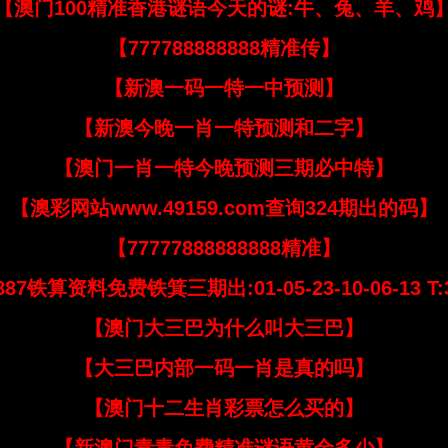
【澳门100精准香港谜语今天的谜:牛、兔、羊、鸡
【777788888888精准传】
【新澳一码一特一中预测】
【新澳今晚一肖一特预测和二字】
【澳门一肖一特今晚预测三期必中特】
【澳彩网站www.49159.com查询324期出的码】
【77777888888888精准】
887铁算资料免费铁箕三期出:01-05-23-10-06-13 T:
【澳门大三巴为什么叫大三巴】
【大三巴内部一码一肖是真的吗】
【澳门十二生肖彩票怎么买的】