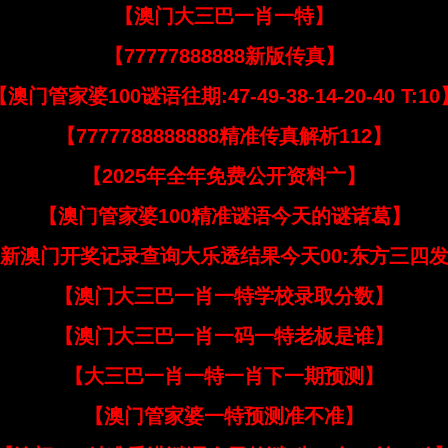
【澳门大三巴一肖一特】
【77777888888新版传真】
【澳门管家婆100谜语往期:47-49-38-14-20-40 T:10
【7777788888888精准传真解析112】
【2025年全年免费公开资料亠】
【澳门管家婆100精准谜语今天的谜诸葛】
新澳门开奖记录查询大乐透结果今天00:东方三四
【澳门大三巴一肖一特学校录取分数】
【澳门大三巴一肖一码一特老板是谁】
【大三巴一肖一特一肖下一期预测】
【澳门管家婆一特预测准不准】