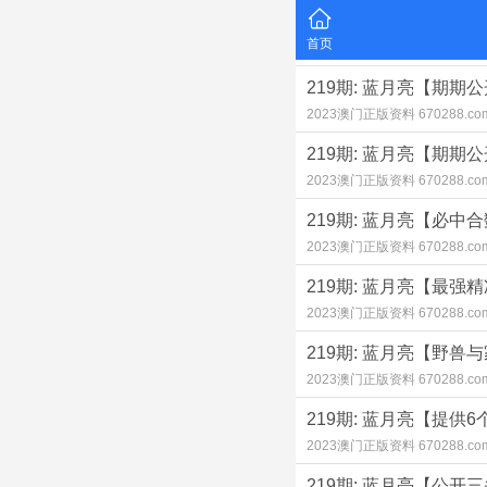
首页
219期: 蓝月亮【期
2023澳门正版资料 670288.co
219期: 蓝月亮【期
2023澳门正版资料 670288.co
219期: 蓝月亮【必中
2023澳门正版资料 670288.co
219期: 蓝月亮【最
2023澳门正版资料 670288.co
219期: 蓝月亮【野
2023澳门正版资料 670288.co
219期: 蓝月亮【提供
2023澳门正版资料 670288.co
219期: 蓝月亮【公开