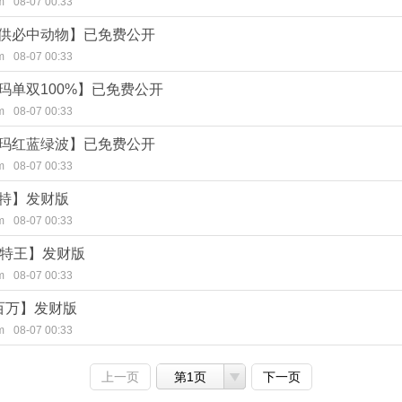
m
08-07 00:33
期提供必中动物】已免费公开
m
08-07 00:33
特玛单双100%】已免费公开
m
08-07 00:33
仲特玛红蓝绿波】已免费公开
m
08-07 00:33
平特】发财版
m
08-07 00:33
碼仲特王】发财版
m
08-07 00:33
赚百万】发财版
m
08-07 00:33
上一页
第1页
下一页