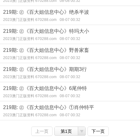
2023澳门正版资料 670288.com
08-08 00:32
219期: ㊣《百大姐信息中心》绝杀半波
2023澳门正版资料 670288.com
08-07 00:32
219期: ㊣《百大姐信息中心》特玛大小
2023澳门正版资料 670288.com
08-07 00:32
219期: ㊣《百大姐信息中心》野兽家畜
2023澳门正版资料 670288.com
08-07 00:32
219期: ㊣《百大姐信息中心》期期3行
2023澳门正版资料 670288.com
08-07 00:32
219期: ㊣《百大姐信息中心》6尾仲特
2023澳门正版资料 670288.com
08-07 00:32
219期: ㊣《百大姐信息中心》①肖仲特平
2023澳门正版资料 670288.com
08-07 00:32
上一页
第1页
下一页