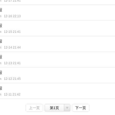
m
12-17 21:41
报
m
12-16 22:13
报
m
12-15 21:41
报
m
12-14 21:44
报
m
12-13 21:41
报
m
12-12 21:45
报
m
12-11 21:42
上一页
第1页
下一页