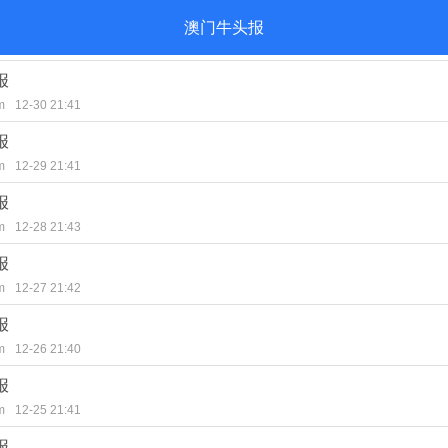
澳门牛头报
报
m
12-30 21:41
报
m
12-29 21:41
报
m
12-28 21:43
报
m
12-27 21:42
报
m
12-26 21:40
报
m
12-25 21:41
报