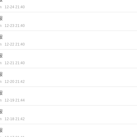
m
12-24 21:40
报
m
12-23 21:40
报
m
12-22 21:40
报
m
12-21 21:40
报
m
12-20 21:42
报
m
12-19 21:44
报
m
12-18 21:42
报