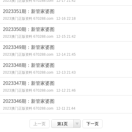
2023澳门正版资料 670288.com
12-17 21:42
2023351期：新管家婆图
2023澳门正版资料 670288.com
12-16 22:18
2023350期：新管家婆图
2023澳门正版资料 670288.com
12-15 21:42
2023349期：新管家婆图
2023澳门正版资料 670288.com
12-14 21:45
2023348期：新管家婆图
2023澳门正版资料 670288.com
12-13 21:43
2023347期：新管家婆图
2023澳门正版资料 670288.com
12-12 21:46
2023346期：新管家婆图
2023澳门正版资料 670288.com
12-11 21:44
上一页
第1页
下一页