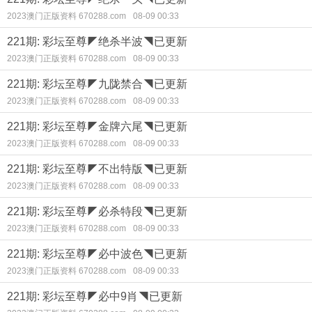
2023澳门正版资料 670288.com
08-09 00:33
221期: 彩坛至尊◤绝杀半波◥已更新
2023澳门正版资料 670288.com
08-09 00:33
221期: 彩坛至尊◤九陇禁合◥已更新
2023澳门正版资料 670288.com
08-09 00:33
221期: 彩坛至尊◤金牌六尾◥已更新
2023澳门正版资料 670288.com
08-09 00:33
221期: 彩坛至尊◤不出特版◥已更新
2023澳门正版资料 670288.com
08-09 00:33
221期: 彩坛至尊◤必杀特段◥已更新
2023澳门正版资料 670288.com
08-09 00:33
221期: 彩坛至尊◤必中波色◥已更新
2023澳门正版资料 670288.com
08-09 00:33
221期: 彩坛至尊◤必中9肖◥已更新