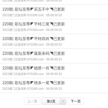
2023澳门正版资料 670288.com
08-09 00:33
220期: 彩坛至尊◤买五不中◥已更新
2023澳门正版资料 670288.com
08-08 00:33
220期: 彩坛至尊◤平特三尾◥已更新
2023澳门正版资料 670288.com
08-08 00:33
220期: 彩坛至尊◤平特四肖◥已更新
2023澳门正版资料 670288.com
08-08 00:33
220期: 彩坛至尊◤最新杀码◥已更新
2023澳门正版资料 670288.com
08-08 00:33
220期: 彩坛至尊◤稳禁一肖◥已更新
2023澳门正版资料 670288.com
08-08 00:33
220期: 彩坛至尊◤绝杀一尾◥已更新
2023澳门正版资料 670288.com
08-08 00:33
上一页
第1页
下一页