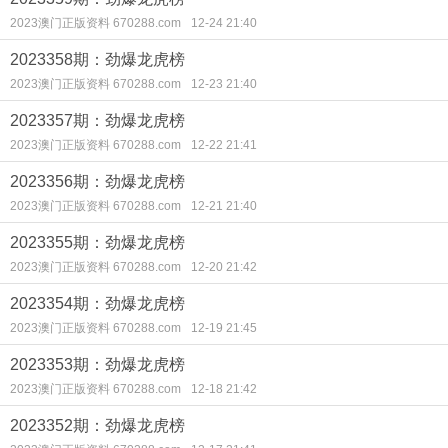
2023澳门正版资料 670288.com
12-24 21:40
2023358期：劲爆龙虎榜
2023澳门正版资料 670288.com
12-23 21:40
2023357期：劲爆龙虎榜
2023澳门正版资料 670288.com
12-22 21:41
2023356期：劲爆龙虎榜
2023澳门正版资料 670288.com
12-21 21:40
2023355期：劲爆龙虎榜
2023澳门正版资料 670288.com
12-20 21:42
2023354期：劲爆龙虎榜
2023澳门正版资料 670288.com
12-19 21:45
2023353期：劲爆龙虎榜
2023澳门正版资料 670288.com
12-18 21:42
2023352期：劲爆龙虎榜