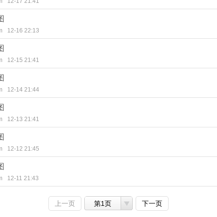
m
12-17 21:41
图
m
12-16 22:13
图
m
12-15 21:41
图
m
12-14 21:44
图
m
12-13 21:41
图
m
12-12 21:45
图
m
12-11 21:43
上一页
第1页
下一页