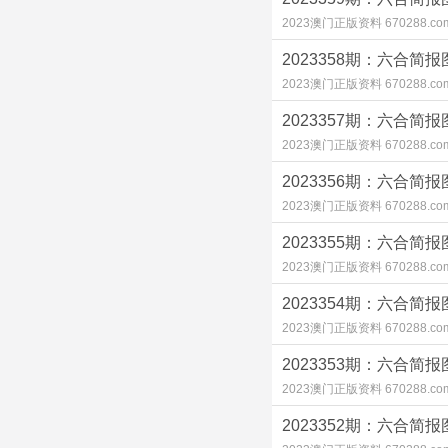
2023澳门正版资料 670288.co
2023358期：六合简报
2023澳门正版资料 670288.co
2023357期：六合简报
2023澳门正版资料 670288.co
2023356期：六合简报
2023澳门正版资料 670288.co
2023355期：六合简报
2023澳门正版资料 670288.co
2023354期：六合简报
2023澳门正版资料 670288.co
2023353期：六合简报
2023澳门正版资料 670288.co
2023352期：六合简报