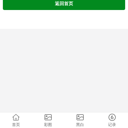
返回首页
首页
彩图
黑白
记录