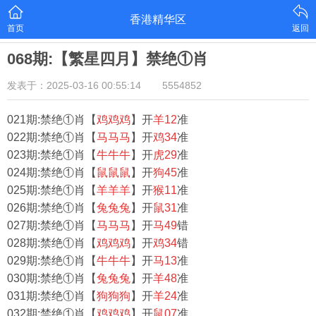
香港精华区
首页
返回
068期:【繁星四月】禁绝①肖
发表于：2025-03-16 00:55:14
5554852
021期:禁绝①肖【
鸡鸡鸡
】开
羊12
准
022期:禁绝①肖【
马马马
】开
鸡34
准
023期:禁绝①肖【
牛牛牛
】开
虎29
准
024期:禁绝①肖【
鼠鼠鼠
】开
狗45
准
025期:禁绝①肖【
羊羊羊
】开
猴11
准
026期:禁绝①肖【
兔兔兔
】开
鼠31
准
027期:禁绝①肖【
马马马
】开
马49
错
028期:禁绝①肖【
鸡鸡鸡
】开
鸡34
错
029期:禁绝①肖【
牛牛牛
】开
马13
准
030期:禁绝①肖【
兔兔兔
】开
羊48
准
031期:禁绝①肖【
狗狗狗
】开
羊24
准
032期:禁绝①肖【
鸡鸡鸡
】开
鼠07
准