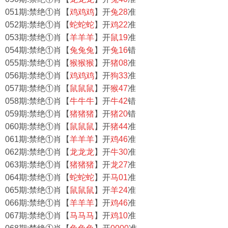
051期:禁绝①肖【
鸡鸡鸡
】开
兔28
准
052期:禁绝①肖【
蛇蛇蛇
】开
鸡22
准
053期:禁绝①肖【
羊羊羊
】开
鼠19
准
054期:禁绝①肖【
兔兔兔
】开
兔16
错
055期:禁绝①肖【
猴猴猴
】开
猪08
准
056期:禁绝①肖【
鸡鸡鸡
】开
狗33
准
057期:禁绝①肖【
鼠鼠鼠
】开
猴47
准
058期:禁绝①肖【
牛牛牛
】开
牛42
错
059期:禁绝①肖【
猪猪猪
】开
猪20
错
060期:禁绝①肖【
鼠鼠鼠
】开
猪44
准
061期:禁绝①肖【
羊羊羊
】开
鸡46
准
062期:禁绝①肖【
龙龙龙
】开
牛30
准
063期:禁绝①肖【
猪猪猪
】开
龙27
准
064期:禁绝①肖【
蛇蛇蛇
】开
马01
准
065期:禁绝①肖【
鼠鼠鼠
】开
羊24
准
066期:禁绝①肖【
羊羊羊
】开
鸡46
准
067期:禁绝①肖【
马马马
】开
鸡10
准