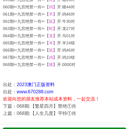
060期✄九宫绝禁一肖✄【
鸡
】开:猪44对
061期✄九宫绝禁一肖✄【
羊
】开:鸡46对
062期✄九宫绝禁一肖✄【
鼠
】开:牛30对
063期✄九宫绝禁一肖✄【
蛇
】开:龙27对
064期✄九宫绝禁一肖✄【
龙
】开:马01对
065期✄九宫绝禁一肖✄【
羊
】开:羊24错
066期✄九宫绝禁一肖✄【
鼠
】开:鸡46对
067期✄九宫绝禁一肖✄【
鸡
】开:鸡10错
068期✄九宫绝禁一肖✄【
猪
】开:0000对
出处：
2023澳门正版资料
出处：
www.670288.com
欢迎向您的朋友推荐本站或本资料，一起交流！
下篇：068期:【繁星四月】禁绝①肖
上篇：068期:【人生几度】平特①肖