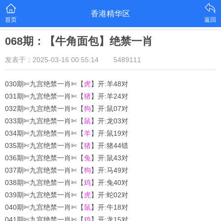
香港精华区
首页
返回
068期：【牛角面包】绝禁一肖
发表于：2025-03-16 00:55:14
5489111
030期✄九宫绝禁一肖✄【
虎
】开:羊48对
031期✄九宫绝禁一肖✄【
猪
】开:羊24对
032期✄九宫绝禁一肖✄【
狗
】开:鼠07对
033期✄九宫绝禁一肖✄【
鼠
】开:龙03对
034期✄九宫绝禁一肖✄【
羊
】开:鼠19对
035期✄九宫绝禁一肖✄【
猪
】开:猪44错
036期✄九宫绝禁一肖✄【
兔
】开:鼠43对
037期✄九宫绝禁一肖✄【
狗
】开:马49对
038期✄九宫绝禁一肖✄【
鸡
】开:兔40对
039期✄九宫绝禁一肖✄【
虎
】开:蛇02对
040期✄九宫绝禁一肖✄【
鼠
】开:牛18对
041期✄九宫绝禁一肖✄【
鸡
】开:龙15对