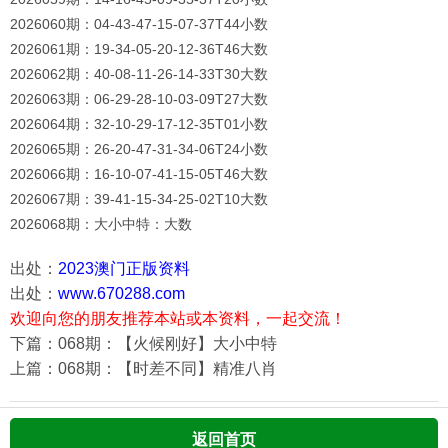
2026060期：04-43-47-15-07-37T44小数
2026061期：19-34-05-20-12-36T46大数
2026062期：40-08-11-26-14-33T30大数
2026063期：06-29-28-10-03-09T27大数
2026064期：32-10-29-17-12-35T01小数
2026065期：26-20-47-31-34-06T24小数
2026066期：16-10-07-41-15-05T46大数
2026067期：39-41-15-34-25-02T10大数
2026068期：大小中特：大数
出处：
2023澳门正版资料
出处：
www.670288.com
欢迎向您的朋友推荐本站或本资料，一起交流！
下篇：068期：【火候刚好】大小中特
上篇：068期：【时差不同】精准八肖
返回首页