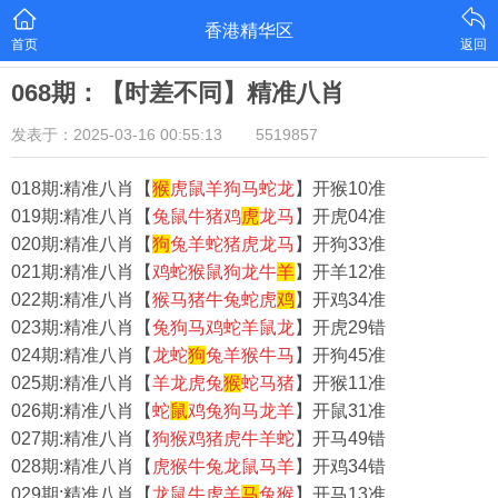
香港精华区
首页
返回
068期：【时差不同】精准八肖
发表于：2025-03-16 00:55:13
5519857
018期:精准八肖【
猴
虎鼠羊狗马蛇龙
】开猴10准
019期:精准八肖【
兔鼠牛猪鸡
虎
龙马
】开虎04准
020期:精准八肖【
狗
兔羊蛇猪虎龙马
】开狗33准
021期:精准八肖【
鸡蛇猴鼠狗龙牛
羊
】开羊12准
022期:精准八肖【
猴马猪牛兔蛇虎
鸡
】开鸡34准
023期:精准八肖【
兔狗马鸡蛇羊鼠龙
】开虎29错
024期:精准八肖【
龙蛇
狗
兔羊猴牛马
】开狗45准
025期:精准八肖【
羊龙虎兔
猴
蛇马猪
】开猴11准
026期:精准八肖【
蛇
鼠
鸡兔狗马龙羊
】开鼠31准
027期:精准八肖【
狗猴鸡猪虎牛羊蛇
】开马49错
028期:精准八肖【
虎猴牛兔龙鼠马羊
】开鸡34错
029期:精准八肖【
龙鼠牛虎羊
马
兔猴
】开马13准