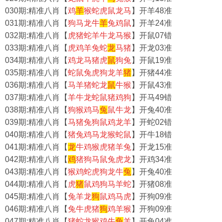
030期:精准八肖【
鸡
羊
猴蛇虎鼠龙马
】开羊48准
031期:精准八肖【
狗马龙牛
羊
兔鸡鼠
】开羊24准
032期:精准八肖【
虎猪蛇羊牛龙马猴
】开鼠07错
033期:精准八肖【
虎鸡羊兔蛇
龙
马猪
】开龙03准
034期:精准八肖【
鸡龙马猪虎
鼠
狗兔
】开鼠19准
035期:精准八肖【
蛇鼠兔虎狗龙羊
猪
】开猪44准
036期:精准八肖【
马羊猪蛇龙
鼠
牛猴
】开鼠43准
037期:精准八肖【
羊牛龙蛇鼠猪鸡狗
】开马49错
038期:精准八肖【
狗猴鸡马
兔
鼠牛龙
】开兔40准
039期:精准八肖【
马猪兔狗鼠鸡龙羊
】开蛇02错
040期:精准八肖【
猪兔鸡马龙猴蛇鼠
】开牛18错
041期:精准八肖【
龙
牛鸡猴虎猪羊兔
】开龙15准
042期:精准八肖【
鸡
猪狗马鼠兔虎龙
】开鸡34准
043期:精准八肖【
猴鸡蛇虎狗龙牛
兔
】开兔40准
044期:精准八肖【
虎
猪
鼠鸡狗马羊蛇
】开猪08准
045期:精准八肖【
兔羊龙
狗
鼠鸡马虎
】开狗09准
046期:精准八肖【
兔牛虎猪
狗
鸡羊猴
】开狗09准
047期:精准八肖【
猪蛇龙猴鸡牛
兔
羊
】开兔04准