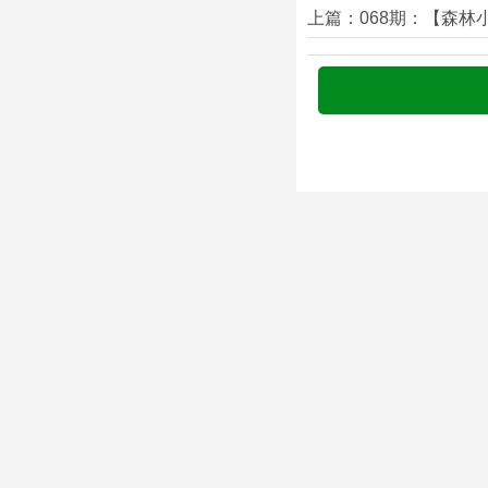
上篇：068期：【森林