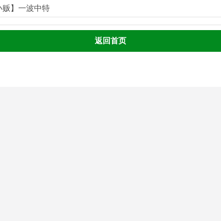
小贩】一波中特
返回首页