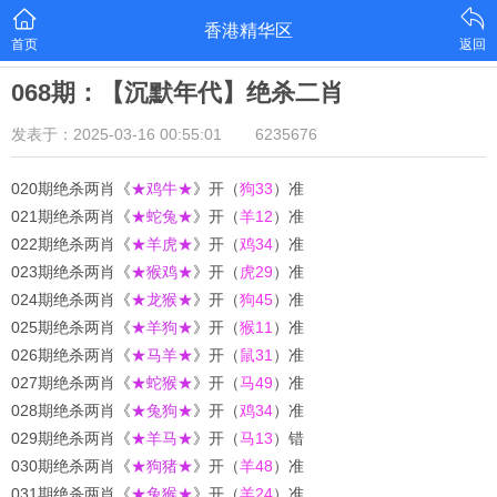
香港精华区
首页
返回
068期：【沉默年代】绝杀二肖
发表于：2025-03-16 00:55:01
6235676
020期绝杀两肖《
★鸡牛★
》开（
狗33
）准
021期绝杀两肖《
★蛇兔★
》开（
羊12
）准
022期绝杀两肖《
★羊虎★
》开（
鸡34
）准
023期绝杀两肖《
★猴鸡★
》开（
虎29
）准
024期绝杀两肖《
★龙猴★
》开（
狗45
）准
025期绝杀两肖《
★羊狗★
》开（
猴11
）准
026期绝杀两肖《
★马羊★
》开（
鼠31
）准
027期绝杀两肖《
★蛇猴★
》开（
马49
）准
028期绝杀两肖《
★兔狗★
》开（
鸡34
）准
029期绝杀两肖《
★羊马★
》开（
马13
）错
030期绝杀两肖《
★狗猪★
》开（
羊48
）准
031期绝杀两肖《
★兔猴★
》开（
羊24
）准