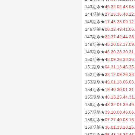
143期杀★
49.32.02.43.05
144期杀★
27.25.36.48.22
145期杀★
17.45.23.09.12
146期杀★
08.32.49.41.06
147期杀★
22.37.42.44.28
148期杀★
45.20.02.17.09
149期杀★
46.20.28.30.31
150期杀★
48.09.26.38.36
151期杀★
04.31.13.46.35
152期杀★
33.12.09.26.38
153期杀★
49.01.18.06.03
154期杀★
18.40.30.01.31
155期杀★
46.13.25.44.31
156期杀★
48.32.01.39.49
157期杀★
39.10.08.46.06
158期杀★
07.27.40.08.16
159期杀★
36.01.33.28.26
160期杀★
35.43.15.37.46