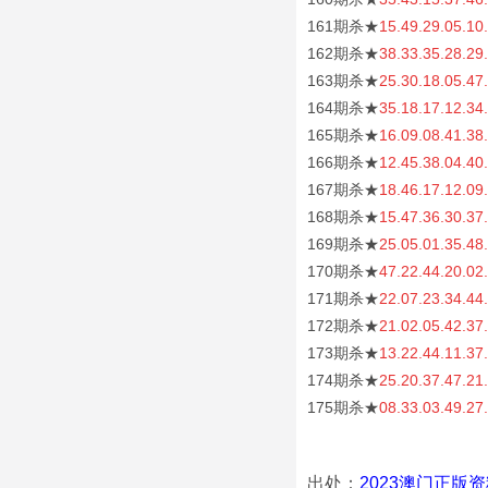
161期杀★
15.49.29.05.10
162期杀★
38.33.35.28.29
163期杀★
25.30.18.05.47
164期杀★
35.18.17.12.34
165期杀★
16.09.08.41.38
166期杀★
12.45.38.04.40
167期杀★
18.46.17.12.09
168期杀★
15.47.36.30.37
169期杀★
25.05.01.35.48
170期杀★
47.22.44.20.02
171期杀★
22.07.23.34.44
172期杀★
21.02.05.42.37
173期杀★
13.22.44.11.37
174期杀★
25.20.37.47.21
175期杀★
08.33.03.49.27
出处：
2023澳门正版