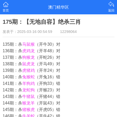
澳门精华区
首页
返回
175期：【无地自容】绝杀三肖
发表于：2025-03-16 00:54:59
12298064
135期：杀
马鼠猴
（开牛30）对
136期：杀
虎鸡龙
（开羊48）对
137期：杀
狗猴龙
（开蛇26）对
138期：杀
鼠虎龙
（开马49）对
139期：杀
虎猪鸡
（开羊24）对
140期：杀
兔猴蛇
（开兔16）错
141期：杀
羊狗鸡
（开狗33）错
142期：杀
龙蛇狗
（开猴23）对
143期：杀
牛猪鼠
（开猪44）错
144期：杀
猴龙羊
（开鼠43）对
145期：杀
猪猴虎
（开虎05）错
146期：杀
牛羊蛇
（开牛42）错