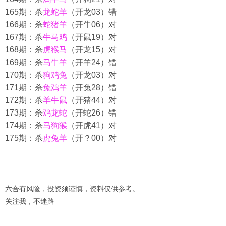
165期：杀
龙蛇羊
（开龙03）错
166期：杀
蛇猪羊
（开牛06）对
167期：杀
牛马鸡
（开鼠19）对
168期：杀
虎猴马
（开龙15）对
169期：杀
马牛羊
（开羊24）错
170期：杀
狗鸡兔
（开龙03）对
171期：杀
兔鸡羊
（开兔28）错
172期：杀
羊牛鼠
（开猪44）对
173期：杀
鸡龙蛇
（开蛇26）错
174期：杀
马狗猴
（开虎41）对
175期：杀
虎兔羊
（开？00）对
六合有风险，投资须谨慎，资料仅供参考。
关注我，不迷路