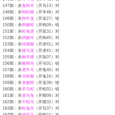
147期：杀
兔狗羊
（开马13）对
148期：杀
狗蛇猴
（开羊48）对
149期：杀
狗牛龙
（开龙27）错
150期：杀
狗猴蛇
（开狗09）错
151期：杀
蛇兔虎
（开鼠31）对
152期：杀
鸡猴羊
（开狗45）对
153期：杀
鸡猪猴
（开虎41）对
154期：杀
猪马龙
（开虎41）对
155期：杀
猴羊猪
（开鼠07）对
156期：杀
猴狗马
（开马01）错
157期：杀
虎牛马
（开兔40）对
158期：杀
马蛇猴
（开兔16）对
159期：杀
龙猴狗
（开龙39）错
160期：杀
羊马蛇
（开蛇02）错
161期：杀
虎马兔
（开猪08）对
162期：杀
牛蛇马
（开猪32）对
163期：杀
蛇兔羊
（开马37）对
164期：杀
鸡羊马
（开狗21）对