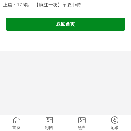
上篇：175期：【疯狂一夜】单双中特
返回首页
首页
彩图
黑白
记录