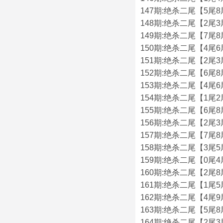
147期:绝杀二尾【5尾8
148期:绝杀二尾【2尾3
149期:绝杀二尾【7尾8
150期:绝杀二尾【4尾6
151期:绝杀二尾【2尾3
152期:绝杀二尾【6尾8
153期:绝杀二尾【4尾6
154期:绝杀二尾【1尾2
155期:绝杀二尾【6尾8
156期:绝杀二尾【2尾3
157期:绝杀二尾【7尾8
158期:绝杀二尾【3尾5
159期:绝杀二尾【0尾4
160期:绝杀二尾【2尾8
161期:绝杀二尾【1尾5
162期:绝杀二尾【4尾9
163期:绝杀二尾【5尾8
164期:绝杀二尾【2尾3