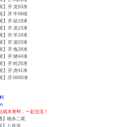
尾】开:龙03准
尾】开:牛06错
尾】开:鼠19准
尾】开:龙15准
尾】开:羊24准
尾】开:龙03准
尾】开:兔28准
尾】开:猪44准
尾】开:蛇26准
尾】开:虎41准
尾】开:0000准
资料
m
站或本资料，一起交流！
奇遇】稳杀二尾
归客】八肖选