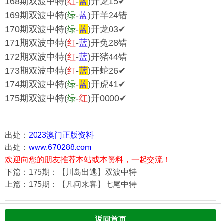
168期双波中特(
红
-
蓝
)开龙15✔
169期双波中特(
绿
-
蓝
)开羊24错
170期双波中特(
绿
-
蓝
)开龙03✔
171期双波中特(
红
-
蓝
)开兔28错
172期双波中特(
红
-
蓝
)开猪44错
173期双波中特(
红
-
蓝
)开蛇26✔
174期双波中特(
绿
-
蓝
)开虎41✔
175期双波中特(
绿
-
红
)开0000✔
出处：
2023澳门正版资料
出处：
www.670288.com
欢迎向您的朋友推荐本站或本资料，一起交流！
下篇：175期：【川岛出逃】双波中特
上篇：175期：【凡间来客】七尾中特
返回首页