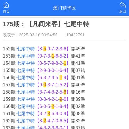
澳门精华区
首页
返回
175期：【凡间来客】七尾中特
发表于：2025-03-16 00:54:56
10422791
152期:
七尾中特
【8-
5
-9-7-2-3-6】
開45準
153期:
七尾中特
【0-7-3-
1
-6-5-2】
開41準
154期:
七尾中特
【0-5-7-9-8-2-
1
】
開41準
155期:
七尾中特
【2-9-3-0-1-6-4】
開07错
156期:
七尾中特
【6-3-2-
4
-5-
1
-9】
開01準
157期:
七尾中特
【9-
0
-3-7-1-5-2】
開40準
158期:
七尾中特
【3-7-4-8-2-5-
6
】
開16準
159期:
七尾中特
【0-8-4-2-1-
9
-6】
開39準
160期:
七尾中特
【6-0-5-
2
-1-8-4】
開02準
161期:
七尾中特
【3-2-
8
-6-4-0-9】
開08準
162期:
七尾中特
【8-
2
-4-7-0-6-5】
開32準
163期:
七尾中特
【4-8-2-3-6-0-1】
開37错