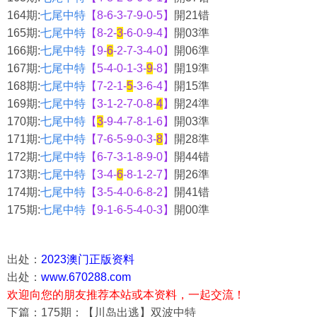
164期:
七尾中特
【8-6-3-7-9-0-5】
開21错
165期:
七尾中特
【8-2-
3
-6-0-9-4】
開03準
166期:
七尾中特
【9-
6
-2-7-3-4-0】
開06準
167期:
七尾中特
【5-4-0-1-3-
9
-8】
開19準
168期:
七尾中特
【
7-2-
1
-
5
-3-6-4
】
開15準
169期:
七尾中特
【3-1-2-7-0-8-
4
】
開24準
170期:
七尾中特
【
3
-9-4-7-8-1-6】
開03準
171期:
七尾中特
【7-6-5-9-0-3-
8
】
開28準
172期:
七尾中特
【6-7-3-1-8-9-0】
開44错
173期:
七尾中特
【3-4-
6
-8-1-2-7】
開26準
174期:
七尾中特
【3-5-4-0-6-8-2】
開41错
175期:
七尾中特
【9-1-6-5-4-0-3】
開00準
出处：
2023澳门正版资料
出处：
www.670288.com
欢迎向您的朋友推荐本站或本资料，一起交流！
下篇：175期：【川岛出逃】双波中特