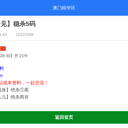
澳门精华区
一见】稳杀5码
:45
15525588
民！
.28.30
】开:21中
资料
m
站或本资料，一起交流！
满身】绝杀①尾
头儿】绝杀两肖
返回首页