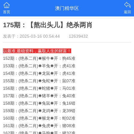
澳门精华区
首页
返回
175期：【熬出头儿】绝杀两肖
发表于：2025-03-16 00:54:44
12639432
以最准,最稳资料，赢取人生的财富！
152期：(绝杀二肖)✺猴牛✺开：狗45准
153期：(绝杀二肖)✺羊兔✺开：虎41准
154期：(绝杀二肖)✺龙鼠✺开：虎41准
155期：(绝杀二肖)✺兔蛇✺开：鼠07准
156期：(绝杀二肖)✺蛇猪✺开：马01准
157期：(绝杀二肖)✺猪羊✺开：兔40准
158期：(绝杀二肖)✺兔鼠✺开：兔16错
159期：(绝杀二肖)✺龙鸡✺开：龙39错
160期：(绝杀二肖)✺猴龙✺开：蛇02准
161期：(绝杀二肖)✺兔虎✺开：猪08准
162期：(绝杀二肖)✺马狗✺开：猪32准